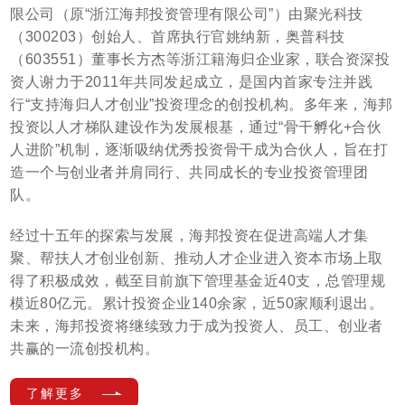
限公司（原“浙江海邦投资管理有限公司”）由聚光科技
（300203）创始人、首席执行官姚纳新，奥普科技
（603551）董事长方杰等浙江籍海归企业家，联合资深投
资人谢力于2011年共同发起成立，是国内首家专注并践
行“支持海归人才创业”投资理念的创投机构。多年来，海邦
投资以人才梯队建设作为发展根基，通过“骨干孵化+合伙
人进阶”机制，逐渐吸纳优秀投资骨干成为合伙人，旨在打
造一个与创业者并肩同行、共同成长的专业投资管理团
队。
经过十五年的探索与发展，海邦投资在促进高端人才集
聚、帮扶人才创业创新、推动人才企业进入资本市场上取
得了积极成效，截至目前旗下管理基金近40支，总管理规
模近80亿元。累计投资企业140余家，近50家顺利退出。
未来，海邦投资将继续致力于成为投资人、员工、创业者
共赢的一流创投机构。
了
解
更
多