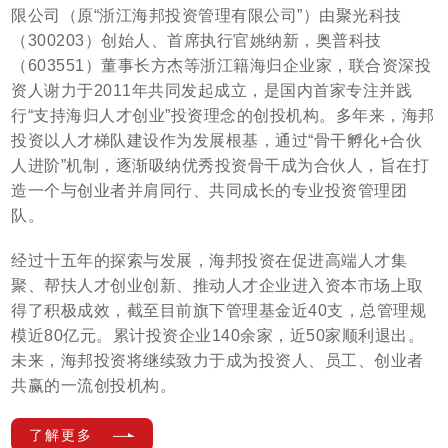
限公司（原“浙江海邦投资管理有限公司”）由聚光科技
（300203）创始人、首席执行官姚纳新，奥普科技
（603551）董事长方杰等浙江籍海归企业家，联合资深投
资人谢力于2011年共同发起成立，是国内首家专注并践
行“支持海归人才创业”投资理念的创投机构。多年来，海邦
投资以人才梯队建设作为发展根基，通过“骨干孵化+合伙
人进阶”机制，逐渐吸纳优秀投资骨干成为合伙人，旨在打
造一个与创业者并肩同行、共同成长的专业投资管理团
队。
经过十五年的探索与发展，海邦投资在促进高端人才集
聚、帮扶人才创业创新、推动人才企业进入资本市场上取
得了积极成效，截至目前旗下管理基金近40支，总管理规
模近80亿元。累计投资企业140余家，近50家顺利退出。
未来，海邦投资将继续致力于成为投资人、员工、创业者
共赢的一流创投机构。
了
解
更
多